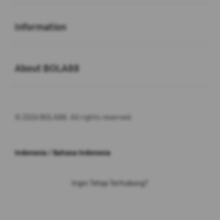
Buka
Information
Buka
About BOLA88
© 2026 BOLA88. All rights reserved.
Indonesia / Bahasa Indonesia
Ingin Tetap Terhubung?