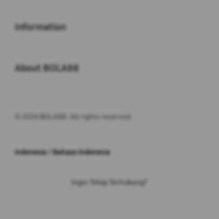
Buka
Information
Buka
About BOLA88
© 2026 BOLA88. All rights reserved.
Indonesia / Bahasa Indonesia
Ingin Tetap Terhubung?