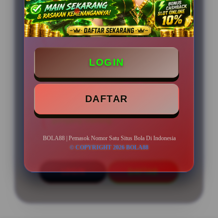
PENAWARAN BOLA88
BOLA88 | Pemasok Nomor Satu
Situs Bola Di Indonesia
BOLA88 ialah situs gacor dewa zeus
LOGIN
slot anti kalah viral.
Potensi kemenangan jp maxwin
yang tinggi.
DAFTAR
Predikat link super dewa slot gacor
gampang menang.
BOLA88 | Pemasok Nomor Satu Situs Bola Di Indonesia
© COPYRIGHT 2026 BOLA88
LOGIN
DAFTAR