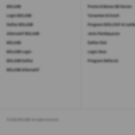
BOLA88
Promo & Bonus 88 Harian
Login BOLA88
Turnamen & Event
Daftar BOLA88
Program EKSLUSIF & Cash
Alternatif BOLA88
Jenis Pembayaran
BOLA88
Daftar Slot
BOLA88 Login
Login Zeus
BOLA88 Daftar
Program Referral
BOLA88 Alternatif
© 2026 BOLA88. All rights reserved.