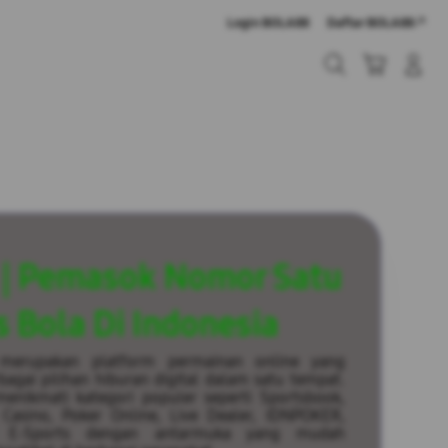
Login BOLA88
Daftar BOLA88
Cari
Troli
Login/Sign-Up
Cari
| Pemasok Nomor Satu
s Bola Di Indonesia
merupakan platform permainan online yang
agai pilihan hiburan digital dalam satu tempat.
enikmati kategori populer seperti Sportsbook,
 Casino, Poker Online, Live Dealer, IDNPOKER,
a E-Sports dengan antarmuka yang mudah