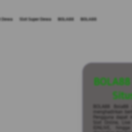
t Dewa
Slot Super Dewa
BOLA88
BOLA88
BOLA88 
Situ
BOLA88 Bola88 
menghadirkan berb
Pengguna dapat m
Slot Online, Live
IDNLIVE, hingg