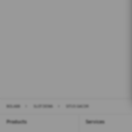
BOLA88
>
SLOT DEWA
>
SITUS GACOR
Footer Navigation
Products
Services