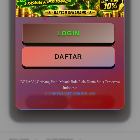
BOLA88 | Gerbang Pintu Masuk
Bola Piala Dunia Situs Terpecaya
Indonesia
BOLA88 ialah situs gacor dewa zeus
LOGIN
slot anti kalah viral.
Potensi kemenangan jp maxwin
yang tinggi.
DAFTAR
Predikat link super dewa slot gacor
gampang menang.
BOLA88 | Gerbang Pintu Masuk Bola Piala Dunia Situs Terpecaya
Indonesia
© COPYRIGHT 2026 BOLA88
LOGIN
DAFTAR